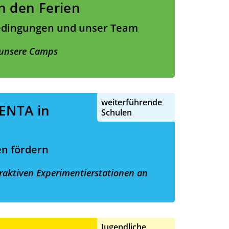
n den Ferien
edingungen und unser Team
 unsere Camps
weiterführende
NTA in
Schulen
n fördern
eraktiven Experimentierstationen an
Jugendliche