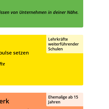
ulissen von Unternehmen in deiner Nähe.
Lehrkräfte
weiterführender
Schulen
mpulse setzen
fte
Ehemalige ab 15
erk
Jahren