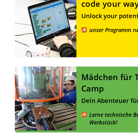
code your wa
Unlock your potent
unser Programm r
Mädchen für T
Camp
Dein Abenteuer für
Lerne technische B
Werkstück!