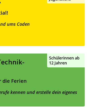
y
ial!
und ums Coden
Schülerinnen ab
echnik-
12 Jahren
 die Ferien
erufe kennen und erstelle dein eigenes