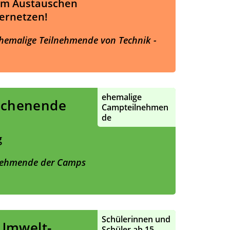
um Austauschen
ernetzen!
hemalige Teilnehmende von Technik -
ehemalige
ochenende
Campteilnehmen
de
g
lnehmende der Camps
Schülerinnen und
-Umwelt-
Schüler ab 15