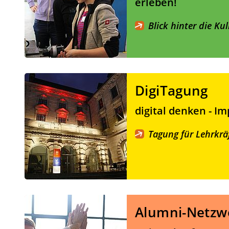
erleben!
Blick hinter die K
DigiTagung
digital denken - I
Tagung für Lehrkrä
Alumni-Netzw