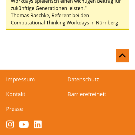
Workdays spielerisch einen wichtigen Beitrag für
zukünftige Generationen leisten."
Thomas Raschke, Referent bei den
Computational Thinking Workdays in Nürnberg
Na
ob
Impressum
Datenschutz
Kontakt
Barrierefreiheit
Presse
Zum
Zum
Zum
Instagram-
YouTube-
LinkedIn-