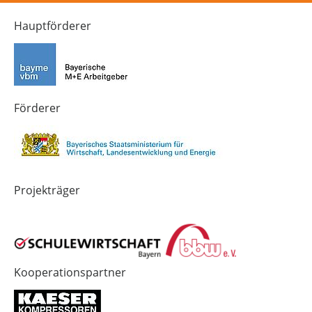
Kanal
Kanal
Kanal
von
von
von
Hauptförderer
Technik-
SCHULEWIRTSCHAFT
SCHULEWIRTSCHAFT
Zukunft
Bayern
Bayern
in
Bayern
4.0
Förderer
Projekträger
Kooperationspartner