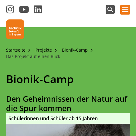
Hauptnavigation öffnen
Zum
Zum
Zum
Instagram-
YouTube-
LinkedIn-
Suchfeld
Technik - Zukunft in Bayern
einblenden
Kanal
Kanal
Kanal
von
von
von
Technik-
SCHULEWIRTSCHAFT
SCHULEWIRTSCHAFT
Zukunft
Bayern
Bayern
Startseite
Projekte
Bionik-Camp
in
Das Projekt auf einen Blick
Bayern
4.0
Bionik-Camp
Den Geheimnissen der Natur auf
die Spur kommen
Schülerinnen und Schüler ab 15 Jahren