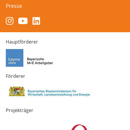
Presse
Zum
Zum
Zum
Instagram-
YouTube-
LinkedIn-
Kanal
Kanal
Kanal
von
von
von
Hauptförderer
Technik-
SCHULEWIRTSCHAFT
SCHULEWIRTSCHAFT
Zukunft
Bayern
Bayern
in
Bayern
4.0
Förderer
Projekträger