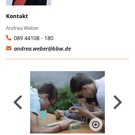
Kontakt
Andrea Weber
089 44108 - 180
andrea.weber@bbw.de
Zurück, zum vorigen Slide wechseln
Weiter, zu
Bild vergrößern
Bild vergrößer