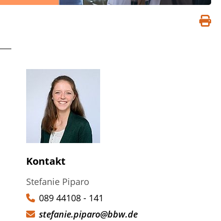
S
d
Kontakt
Stefanie Piparo
089 44108 - 141
stefanie.piparo@bbw.de