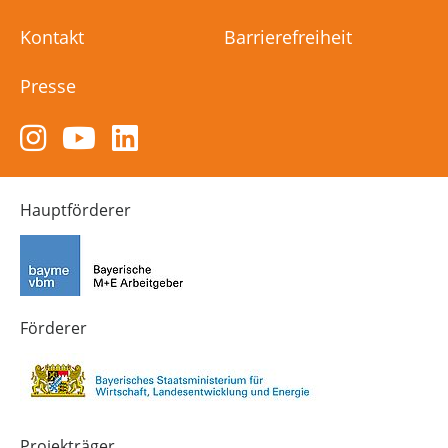
Kontakt
Barrierefreiheit
Presse
Zum
Zum
Zum
Instagram-
YouTube-
LinkedIn-
Kanal
Kanal
Kanal
von
von
von
Hauptförderer
Technik-
SCHULEWIRTSCHAFT
SCHULEWIRTSCHAFT
Zukunft
Bayern
Bayern
in
Bayern
4.0
Förderer
Projekträger