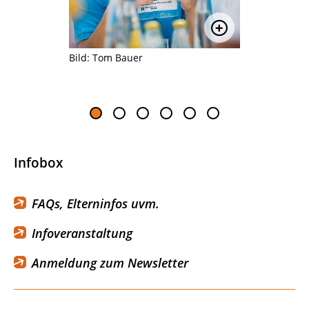
Bild vergrößern
Bild vergrößer
Bild: Tom Bauer
Bei Kiefe
Teilnehme
gezeigt; B
Infobox
FAQs, Elterninfos uvm.
Infoveranstaltung
Anmeldung zum Newsletter