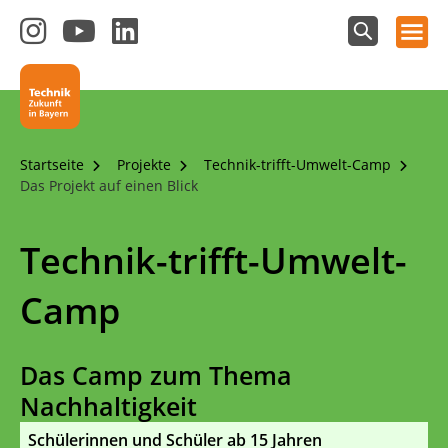
Hauptnavigation öffnen
Zum
Zum
Zum
Instagram-
YouTube-
LinkedIn-
Suchfeld
Technik - Zukunft in Bayern
einblenden
Kanal
Kanal
Kanal
von
von
von
Technik-
SCHULEWIRTSCHAFT
SCHULEWIRTSCHAFT
Zukunft
Bayern
Bayern
Startseite
Projekte
Technik-trifft-Umwelt-Camp
in
Das Projekt auf einen Blick
Bayern
4.0
Technik-trifft-Umwelt-
Camp
Das Camp zum Thema
Nachhaltigkeit
Schülerinnen und Schüler ab 15 Jahren