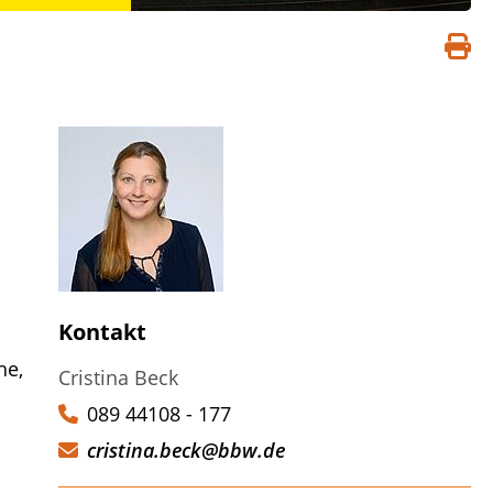
S
d
Kontakt
he,
Cristina Beck
089 44108 - 177
cristina.beck@bbw.de