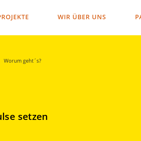
PROJEKTE
WIR ÜBER UNS
P
Worum geht´s?
ulse setzen