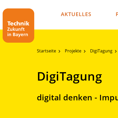
Technik - Zukunft in Bayern
AKTUELLES
Startseite
Projekte
DigiTagung
DigiTagung
digital denken - Imp