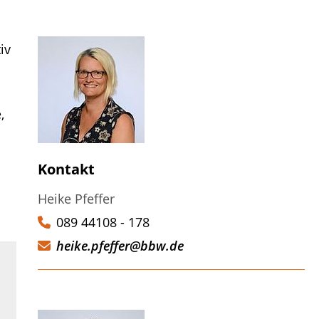
iv
,
Kontakt
Heike Pfeffer
089 44108 - 178
heike.pfeffer@bbw.de
Weiter, zum nächsten Slide wechseln