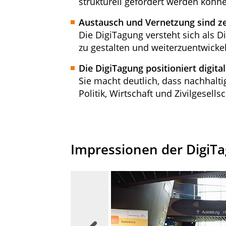
strukturell gefördert werden könn
Austausch und Vernetzung sind ze
Die DigiTagung versteht sich als D
zu gestalten und weiterzuentwicke
Die DigiTagung positioniert digit
Sie macht deutlich, dass nachhalt
Politik, Wirtschaft und Zivilgesells
Impressionen der DigiT
Zurück, zum vorigen Slide wechseln