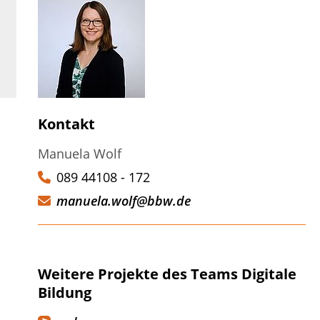
größern
Bild vergrößern
t der Virtual Work Experience Foto:
Digitalisierungspuzzle
Kontakt
fan Winterstetter
Manuela Wolf
089 44108 - 172
manuela.wolf@bbw.de
Weitere Projekte des Teams Digitale
Bildung