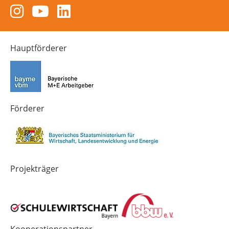
Zum
Zum
Zum
Instagram-
YouTube-
LinkedIn-
Kanal
Kanal
Kanal
von
von
von
Hauptförderer
Technik-
SCHULEWIRTSCHAFT
SCHULEWIRTSCHAFT
Zukunft
Bayern
Bayern
in
Bayern
4.0
Förderer
Projekträger