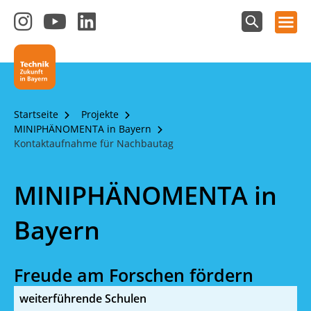
Hauptnavigation öffnen
Zum
Zum
Zum
Instagram-
YouTube-
LinkedIn-
Suchfeld
Technik - Zukunft in Bayern
einblenden
Kanal
Kanal
Kanal
von
von
von
Technik-
SCHULEWIRTSCHAFT
SCHULEWIRTSCHAFT
Zukunft
Bayern
Bayern
Startseite
Projekte
in
MINIPHÄNOMENTA in Bayern
Bayern
Kontaktaufnahme für Nachbautag
4.0
MINIPHÄNOMENTA in
Bayern
Freude am Forschen fördern
weiterführende Schulen