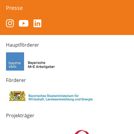
Presse
Zum
Zum
Zum
Instagram-
YouTube-
LinkedIn-
Kanal
Kanal
Kanal
von
von
von
Hauptförderer
Technik-
SCHULEWIRTSCHAFT
SCHULEWIRTSCHAFT
Zukunft
Bayern
Bayern
in
Bayern
4.0
Förderer
Projekträger