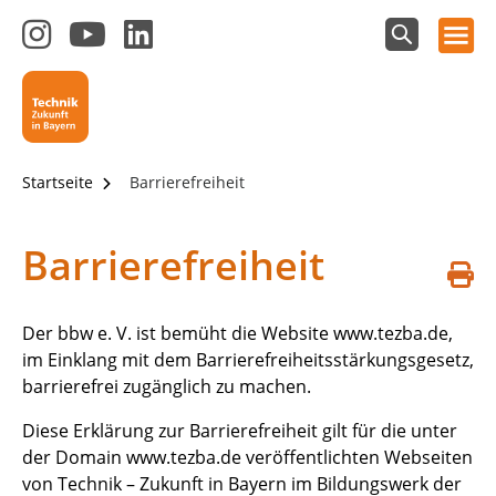
Hauptnavigation öffnen
Zum
Zum
Zum
Instagram-
YouTube-
LinkedIn-
Suchfeld
Technik - Zukunft in Bayern
einblenden
Kanal
Kanal
Kanal
von
von
von
Technik-
SCHULEWIRTSCHAFT
SCHULEWIRTSCHAFT
Zukunft
Bayern
Bayern
Startseite
Barrierefreiheit
in
Bayern
4.0
Barrierefreiheit
S
d
Der bbw e. V. ist bemüht die Website www.tezba.de,
im Einklang mit dem Barrierefreiheitsstärkungsgesetz,
barrierefrei zugänglich zu machen.
Diese Erklärung zur Barrierefreiheit gilt für die unter
der Domain www.tezba.de veröffentlichten Webseiten
von Technik – Zukunft in Bayern im Bildungswerk der