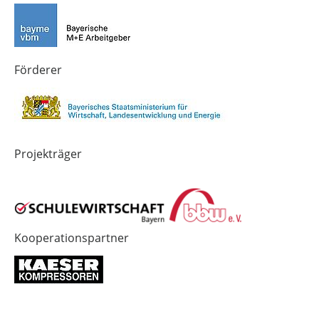
Technik-
SCHULEWIRTSCHAFT
SCHULEWIRTSCHAFT
Zukunft
Bayern
Bayern
in
Bayern
4.0
Förderer
Projekträger
Kooperationspartner