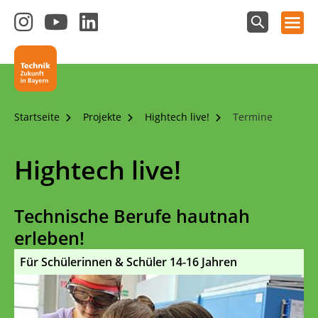
Hauptnavigation öffnen
Zum
Zum
Zum
Instagram-
YouTube-
LinkedIn-
Suchfeld
Technik - Zukunft in Bayern
einblenden
Kanal
Kanal
Kanal
von
von
von
Technik-
SCHULEWIRTSCHAFT
SCHULEWIRTSCHAFT
Zukunft
Bayern
Bayern
Startseite
Projekte
Hightech live!
Termine
in
Bayern
4.0
Hightech live!
Technische Berufe hautnah
erleben!
Für Schülerinnen & Schüler 14-16 Jahren