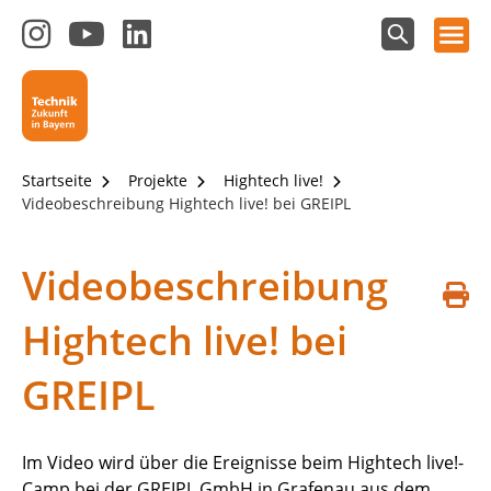
Hauptnavigation öffnen
Zum
Zum
Zum
Instagram-
YouTube-
LinkedIn-
Suchfeld
Technik - Zukunft in Bayern
einblenden
Kanal
Kanal
Kanal
von
von
von
Technik-
SCHULEWIRTSCHAFT
SCHULEWIRTSCHAFT
Zukunft
Bayern
Bayern
Startseite
Projekte
Hightech live!
in
Videobeschreibung Hightech live! bei GREIPL
Bayern
4.0
Videobeschreibung
S
Hightech live! bei
d
GREIPL
Im Video wird über die Ereignisse beim Hightech live!-
Camp bei der GREIPL GmbH in Grafenau aus dem