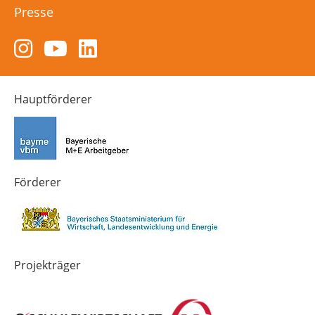
Presse
Zum
Zum
Zum
Instagram-
YouTube-
LinkedIn-
Kanal
Kanal
Kanal
von
von
von
Hauptförderer
Technik-
SCHULEWIRTSCHAFT
SCHULEWIRTSCHAFT
Zukunft
Bayern
Bayern
in
Bayern
4.0
Förderer
Projekträger