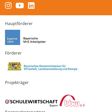
Zum
Zum
Zum
Instagram-
YouTube-
LinkedIn-
Kanal
Kanal
Kanal
von
von
von
Hauptförderer
Technik-
SCHULEWIRTSCHAFT
SCHULEWIRTSCHAFT
Zukunft
Bayern
Bayern
in
Bayern
4.0
Förderer
Projekträger