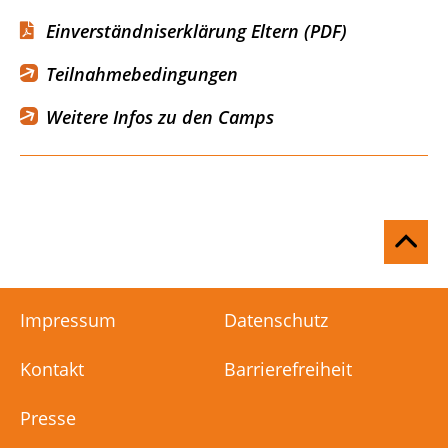
Einverständniserklärung Eltern (PDF)
Teilnahmebedingungen
Weitere Infos zu den Camps
Na
ob
Impressum
Datenschutz
Kontakt
Barrierefreiheit
Presse