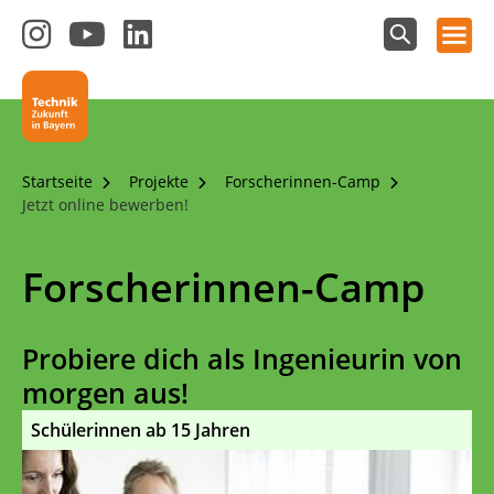
Hauptnavigation öffnen
Zum
Zum
Zum
Instagram-
YouTube-
LinkedIn-
Suchfeld
Technik - Zukunft in Bayern
einblenden
Kanal
Kanal
Kanal
von
von
von
Technik-
SCHULEWIRTSCHAFT
SCHULEWIRTSCHAFT
Zukunft
Bayern
Bayern
Startseite
Projekte
Forscherinnen-Camp
in
Jetzt online bewerben!
Bayern
4.0
Forscherinnen-Camp
Probiere dich als Ingenieurin von
morgen aus!
Schülerinnen ab 15 Jahren