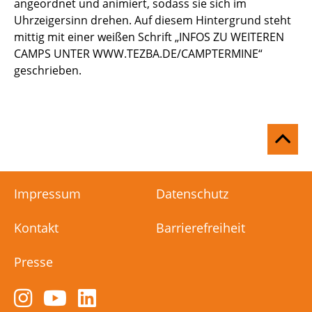
angeordnet und animiert, sodass sie sich im
Uhrzeigersinn drehen. Auf diesem Hintergrund steht
mittig mit einer weißen Schrift „INFOS ZU WEITEREN
CAMPS UNTER WWW.TEZBA.DE/CAMPTERMINE“
geschrieben.
Na
ob
Impressum
Datenschutz
Kontakt
Barrierefreiheit
Presse
Zum
Zum
Zum