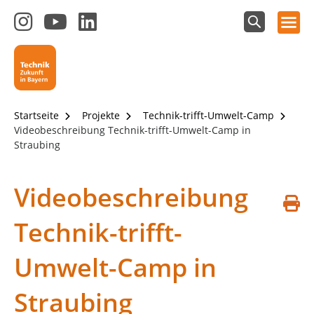
Hauptnavigation öffnen
Zum
Zum
Zum
Instagram-
YouTube-
LinkedIn-
Suchfeld
Technik - Zukunft in Bayern
einblenden
Kanal
Kanal
Kanal
von
von
von
Technik-
SCHULEWIRTSCHAFT
SCHULEWIRTSCHAFT
Zukunft
Bayern
Bayern
Startseite
Projekte
Technik-trifft-Umwelt-Camp
in
Videobeschreibung Technik-trifft-Umwelt-Camp in
Bayern
Straubing
4.0
Videobeschreibung
S
Technik-trifft-
d
Umwelt-Camp in
Straubing