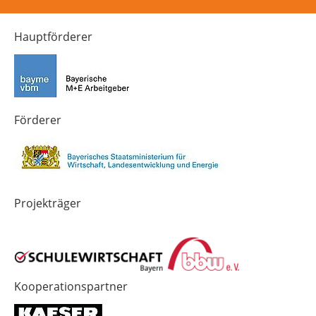
Instagram-
YouTube-
LinkedIn-
Kanal
Kanal
Kanal
von
von
von
Hauptförderer
Technik-
SCHULEWIRTSCHAFT
SCHULEWIRTSCHAFT
Zukunft
Bayern
Bayern
in
Bayern
4.0
Förderer
Projekträger
Kooperationspartner