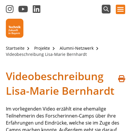
Hauptnavigation öffnen
Zum
Zum
Zum
Instagram-
YouTube-
LinkedIn-
Suchfeld
Technik - Zukunft in Bayern
einblenden
Kanal
Kanal
Kanal
von
von
von
Technik-
SCHULEWIRTSCHAFT
SCHULEWIRTSCHAFT
Zukunft
Bayern
Bayern
Startseite
Projekte
Alumni-Netzwerk
in
Videobeschreibung Lisa-Marie Bernhardt
Bayern
4.0
Videobeschreibung
S
Lisa-Marie Bernhardt
d
Im vorliegenden Video erzählt eine ehemalige
Teilnehmerin des Forscherinnen-Camps über ihre
Erfahrungen und Eindrücke, welche sie im Zuge des
Camps machen konnte. Außerdem geht sie darauf