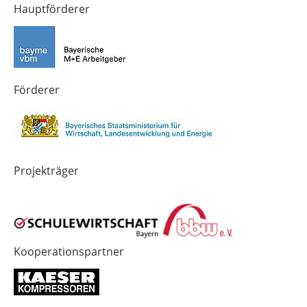
von
von
von
Hauptförderer
Technik-
SCHULEWIRTSCHAFT
SCHULEWIRTSCHAFT
Zukunft
Bayern
Bayern
in
Bayern
4.0
Förderer
Projekträger
Kooperationspartner