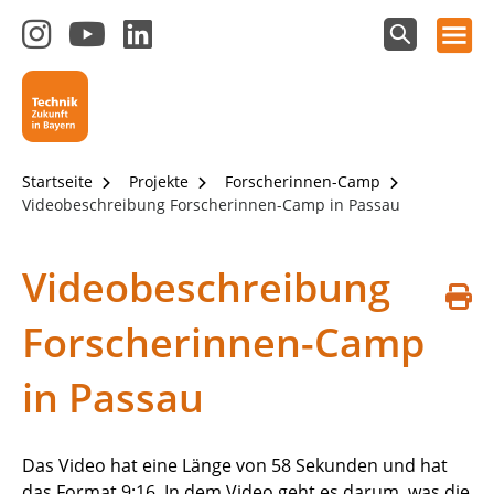
Hauptnavigation öffnen
Zum
Zum
Zum
Instagram-
YouTube-
LinkedIn-
Suchfeld
Technik - Zukunft in Bayern
einblenden
Kanal
Kanal
Kanal
von
von
von
Technik-
SCHULEWIRTSCHAFT
SCHULEWIRTSCHAFT
Zukunft
Bayern
Bayern
Startseite
Projekte
Forscherinnen-Camp
in
Videobeschreibung Forscherinnen-Camp in Passau
Bayern
4.0
Videobeschreibung
S
Forscherinnen-Camp
d
in Passau
Das Video hat eine Länge von 58 Sekunden und hat
das Format 9:16. In dem Video geht es darum, was die