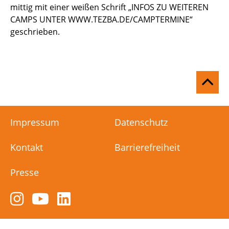
mittig mit einer weißen Schrift „INFOS ZU WEITEREN
CAMPS UNTER WWW.TEZBA.DE/CAMPTERMINE“
geschrieben.
Na
ob
Impressum
Datenschutz
Kontakt
Barrierefreiheit
Presse
Zum
Zum
Zum
Instagram-
YouTube-
LinkedIn-
Kanal
Kanal
Kanal