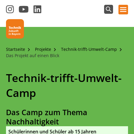
Hauptnavigation öffnen
Zum
Zum
Zum
Instagram-
YouTube-
LinkedIn-
Suchfeld
Technik - Zukunft in Bayern
einblenden
Kanal
Kanal
Kanal
von
von
von
Technik-
SCHULEWIRTSCHAFT
SCHULEWIRTSCHAFT
Zukunft
Bayern
Bayern
Startseite
Projekte
Technik-trifft-Umwelt-Camp
in
Das Projekt auf einen Blick
Bayern
4.0
Technik-trifft-Umwelt-
Camp
Das Camp zum Thema
Nachhaltigkeit
Schülerinnen und Schüler ab 15 Jahren