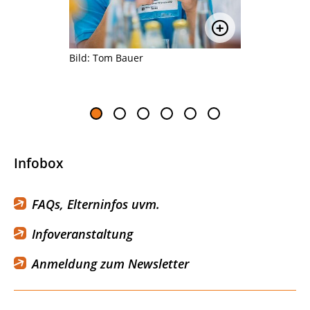
Bild vergrößern
Bild vergrößer
Bild: Tom Bauer
Bei Kiefe
Teilnehme
gezeigt; B
Infobox
FAQs, Elterninfos uvm.
Infoveranstaltung
Anmeldung zum Newsletter