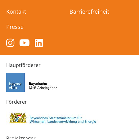
Kontakt
Barrierefreiheit
Presse
Zum
Zum
Zum
Instagram-
YouTube-
LinkedIn-
Kanal
Kanal
Kanal
von
von
von
Hauptförderer
Technik-
SCHULEWIRTSCHAFT
SCHULEWIRTSCHAFT
Zukunft
Bayern
Bayern
in
Bayern
4.0
Förderer
Projekträger