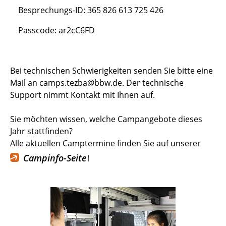
Besprechungs-ID: 365 826 613 725 426
Passcode: ar2cC6FD
Bei technischen Schwierigkeiten senden Sie bitte eine
Mail an camps.tezba@bbw.de. Der technische
Support nimmt Kontakt mit Ihnen auf.
Sie möchten wissen, welche Campangebote dieses
Jahr stattfinden?
Alle aktuellen Camptermine finden Sie auf unserer
Campinfo-Seite
!
Zurück, zum vorigen Slide wechseln
Weiter, zu