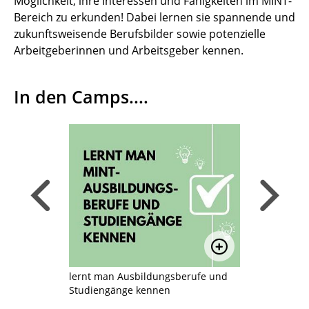
Möglichkeit, ihre Interessen und Fähigkeiten im MINT-
Bereich zu erkunden! Dabei lernen sie spannende und
zukunftsweisende Berufsbilder sowie potenzielle
Arbeitgeberinnen und Arbeitsgeber kennen.
In den Camps....
Zurück, zum vorigen Slide wechseln
Weiter, zu
Bild vergrößern
Bild vergrößer
ches
lernt man Ausbildungsberufe und
Bekommt m
n
Studiengänge kennen
Unterneh