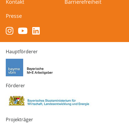
Kontakt
Barrierefreiheit
Presse
Zum
Zum
Zum
Instagram-
YouTube-
LinkedIn-
Kanal
Kanal
Kanal
von
von
von
Hauptförderer
Technik-
SCHULEWIRTSCHAFT
SCHULEWIRTSCHAFT
Zukunft
Bayern
Bayern
in
Bayern
4.0
Förderer
Projekträger