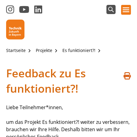
Hauptnavigation öffnen
Zum
Zum
Zum
Instagram-
YouTube-
LinkedIn-
Suchfeld
Technik - Zukunft in Bayern
einblenden
Kanal
Kanal
Kanal
von
von
von
Technik-
SCHULEWIRTSCHAFT
SCHULEWIRTSCHAFT
Zukunft
Bayern
Bayern
Startseite
Projekte
Es funktioniert?!
in
Bayern
4.0
Feedback zu Es
S
funktioniert?!
d
Liebe Teilnehmer*innen,
um das Projekt Es funktioniert?! weiter zu verbessern,
brauchen wir Ihre Hilfe. Deshalb bitten wir um Ihr
persönliches Feedback.