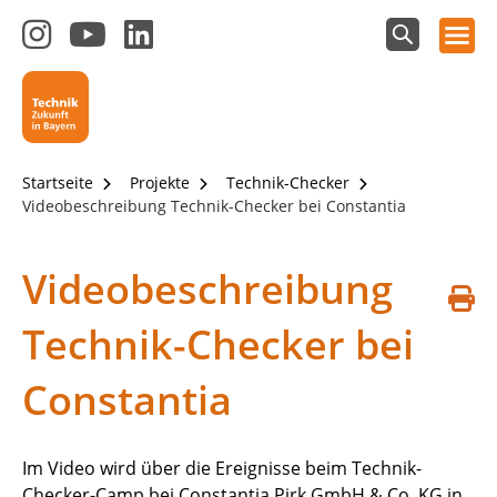
Hauptnavigation öffnen
Zum
Zum
Zum
Instagram-
YouTube-
LinkedIn-
Suchfeld
Technik - Zukunft in Bayern
einblenden
Kanal
Kanal
Kanal
von
von
von
Technik-
SCHULEWIRTSCHAFT
SCHULEWIRTSCHAFT
Zukunft
Bayern
Bayern
Startseite
Projekte
Technik-Checker
in
Videobeschreibung Technik-Checker bei Constantia
Bayern
4.0
Videobeschreibung
S
Technik-Checker bei
d
Constantia
Im Video wird über die Ereignisse beim Technik-
Checker-Camp bei Constantia Pirk GmbH & Co. KG in