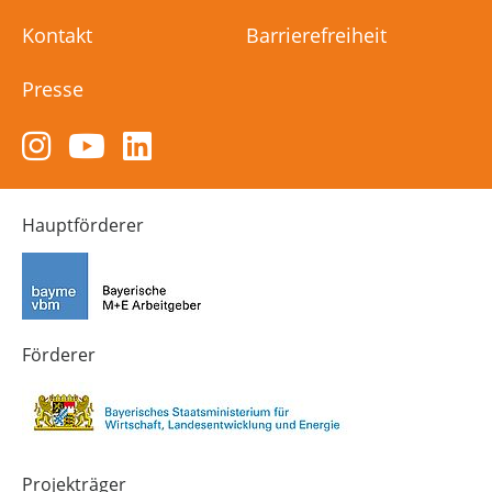
Kontakt
Barrierefreiheit
Presse
Zum
Zum
Zum
Instagram-
YouTube-
LinkedIn-
Kanal
Kanal
Kanal
von
von
von
Hauptförderer
Technik-
SCHULEWIRTSCHAFT
SCHULEWIRTSCHAFT
Zukunft
Bayern
Bayern
in
Bayern
4.0
Förderer
Projekträger