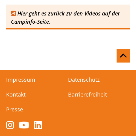
Hier geht es zurück zu den Videos auf der
Campinfo-Seite.
Na
ob
Impressum
Datenschutz
Kontakt
Barrierefreiheit
Presse
Zum
Zum
Zum
Instagram-
YouTube-
LinkedIn-