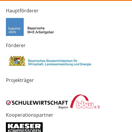
Kanal
Kanal
Kanal
von
von
von
Hauptförderer
Technik-
SCHULEWIRTSCHAFT
SCHULEWIRTSCHAFT
Zukunft
Bayern
Bayern
in
Bayern
4.0
Förderer
Projekträger
Kooperationspartner