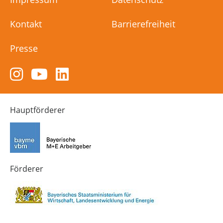
Kontakt
Barrierefreiheit
Presse
Zum
Zum
Zum
Instagram-
YouTube-
LinkedIn-
Kanal
Kanal
Kanal
von
von
von
Hauptförderer
Technik-
SCHULEWIRTSCHAFT
SCHULEWIRTSCHAFT
Zukunft
Bayern
Bayern
in
Bayern
4.0
Förderer