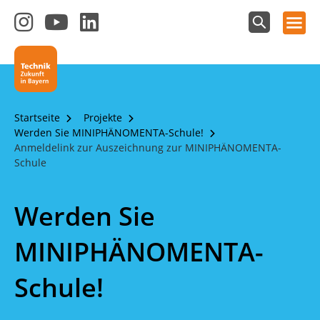
Hauptnavigation öffnen
Zum
Zum
Zum
Instagram-
YouTube-
LinkedIn-
Suchfeld
Technik - Zukunft in Bayern
einblenden
Kanal
Kanal
Kanal
von
von
von
Technik-
SCHULEWIRTSCHAFT
SCHULEWIRTSCHAFT
Zukunft
Bayern
Bayern
Startseite
Projekte
in
Werden Sie MINIPHÄNOMENTA-Schule!
Bayern
Anmeldelink zur Auszeichnung zur MINIPHÄNOMENTA-
4.0
Schule
Werden Sie
MINIPHÄNOMENTA-
Schule!