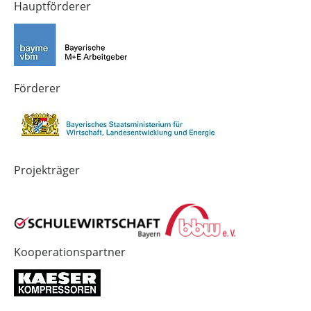
von
von
von
Hauptförderer
Technik-
SCHULEWIRTSCHAFT
SCHULEWIRTSCHAFT
Zukunft
Bayern
Bayern
in
Bayern
4.0
Förderer
Projekträger
Kooperationspartner