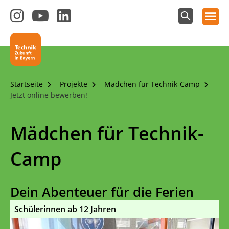
Hauptnavigation öffnen
Zum
Zum
Zum
Instagram-
YouTube-
LinkedIn-
Suchfeld
Technik - Zukunft in Bayern
einblenden
Kanal
Kanal
Kanal
von
von
von
Technik-
SCHULEWIRTSCHAFT
SCHULEWIRTSCHAFT
Zukunft
Bayern
Bayern
Startseite
Projekte
Mädchen für Technik-Camp
in
Jetzt online bewerben!
Bayern
4.0
Mädchen für Technik-
Camp
Dein Abenteuer für die Ferien
Schülerinnen ab 12 Jahren