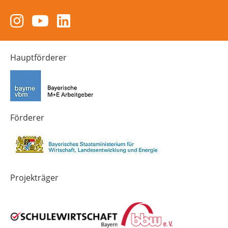
Zum
Zum
Zum
Instagram-
YouTube-
LinkedIn-
Kanal
Kanal
Kanal
von
von
von
Hauptförderer
Technik-
SCHULEWIRTSCHAFT
SCHULEWIRTSCHAFT
Zukunft
Bayern
Bayern
in
Bayern
4.0
Förderer
Projekträger