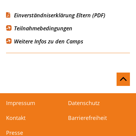
Einverständniserklärung Eltern (PDF)
Teilnahmebedingungen
Weitere Infos zu den Camps
Na
ob
Impressum
Datenschutz
Kontakt
Barrierefreiheit
Presse