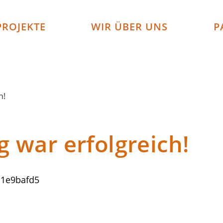
PROJEKTE
WIR ÜBER UNS
P
h!
 war erfolgreich!
c1e9bafd5