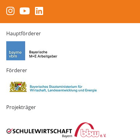
Zum
Zum
Zum
Instagram-
YouTube-
LinkedIn-
Kanal
Kanal
Kanal
von
von
von
Hauptförderer
Technik-
SCHULEWIRTSCHAFT
SCHULEWIRTSCHAFT
Zukunft
Bayern
Bayern
in
Bayern
4.0
Förderer
Projekträger