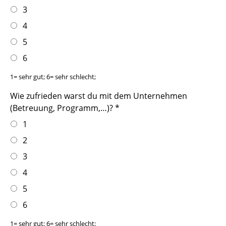
3
4
5
6
1= sehr gut; 6= sehr schlecht;
Wie zufrieden warst du mit dem Unternehmen
(Betreuung, Programm,…)?
*
1
2
3
4
5
6
1= sehr gut; 6= sehr schlecht;