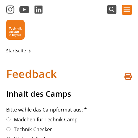
Hauptnavigation öffnen
Zum
Zum
Zum
Instagram-
YouTube-
LinkedIn-
Suchfeld
Technik - Zukunft in Bayern
einblenden
Kanal
Kanal
Kanal
von
von
von
Technik-
SCHULEWIRTSCHAFT
SCHULEWIRTSCHAFT
Zukunft
Bayern
Bayern
Startseite
in
Bayern
4.0
Feedback
S
d
Inhalt des Camps
Bitte wähle das Campformat aus:
*
Mädchen für Technik-Camp
Technik-Checker