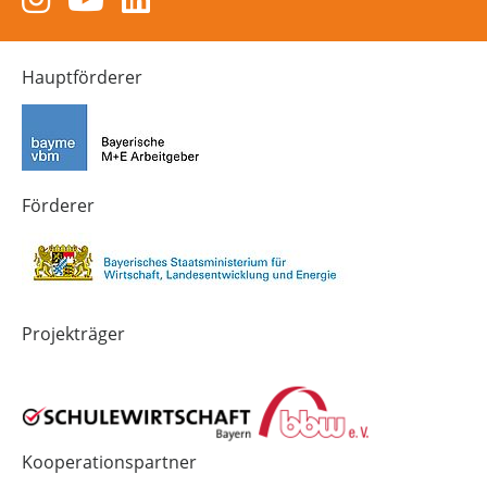
Instagram-
YouTube-
LinkedIn-
Kanal
Kanal
Kanal
von
von
von
Hauptförderer
Technik-
SCHULEWIRTSCHAFT
SCHULEWIRTSCHAFT
Zukunft
Bayern
Bayern
in
Bayern
4.0
Förderer
Projekträger
Kooperationspartner