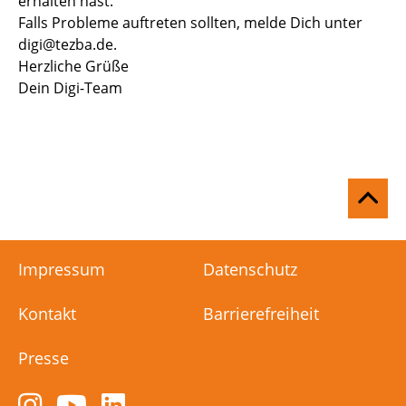
erhalten hast.
Falls Probleme auftreten sollten, melde Dich unter
digi@tezba.de.
Herzliche Grüße
Dein Digi-Team
Na
ob
Impressum
Datenschutz
Kontakt
Barrierefreiheit
Presse
Zum
Zum
Zum