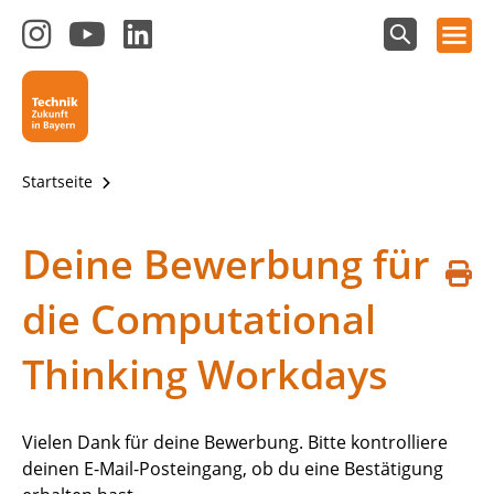
Hauptnavigation öffnen
Zum
Zum
Zum
Instagram-
YouTube-
LinkedIn-
Suchfeld
Technik - Zukunft in Bayern
einblenden
Kanal
Kanal
Kanal
von
von
von
Technik-
SCHULEWIRTSCHAFT
SCHULEWIRTSCHAFT
Zukunft
Bayern
Bayern
Startseite
in
Bayern
4.0
Deine Bewerbung für
S
die Computational
d
Thinking Workdays
Vielen Dank für deine Bewerbung. Bitte kontrolliere
deinen E-Mail-Posteingang, ob du eine Bestätigung