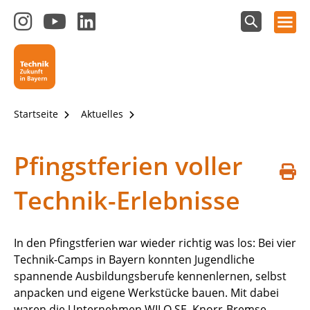
Hauptnavigation öffnen
Zum
Zum
Zum
Instagram-
YouTube-
LinkedIn-
Suchfeld
Technik - Zukunft in Bayern
einblenden
Kanal
Kanal
Kanal
von
von
von
Technik-
SCHULEWIRTSCHAFT
SCHULEWIRTSCHAFT
Zukunft
Bayern
Bayern
Startseite
Aktuelles
in
Bayern
4.0
Pfingstferien voller
S
Technik-Erlebnisse
d
In den Pfingstferien war wieder richtig was los: Bei vier
Technik-Camps in Bayern konnten Jugendliche
spannende Ausbildungsberufe kennenlernen, selbst
anpacken und eigene Werkstücke bauen. Mit dabei
waren die Unternehmen WILO SE, Knorr-Bremse,