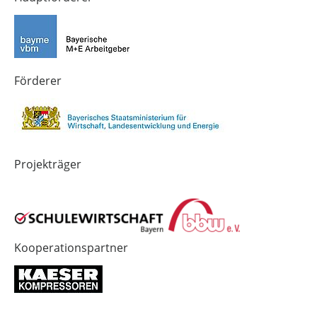
Technik-
SCHULEWIRTSCHAFT
SCHULEWIRTSCHAFT
Zukunft
Bayern
Bayern
in
Bayern
4.0
Förderer
Projekträger
Kooperationspartner