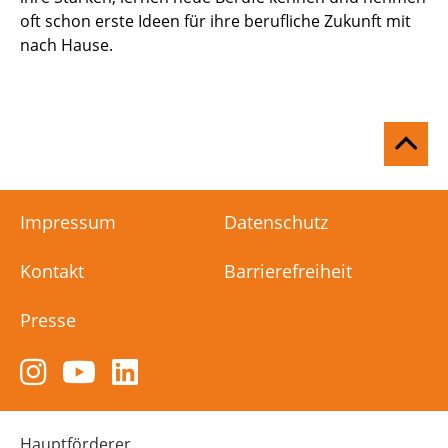
oft schon erste Ideen für ihre berufliche Zukunft mit
nach Hause.
Na
ob
Impressum
Datenschutz
Kontakt
Barrierefreiheit
Presse
Zum
Zum
Zum
Instagram-
YouTube-
LinkedIn-
Kanal
Kanal
Kanal
von
von
von
Hauptförderer