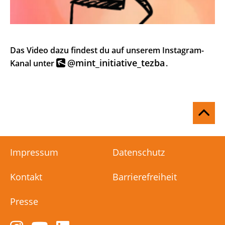
Das Video dazu findest du auf unserem Instagram-
@mint_initiative_tezba
Kanal unter
.
Na
ob
Impressum
Datenschutz
Kontakt
Barrierefreiheit
Presse