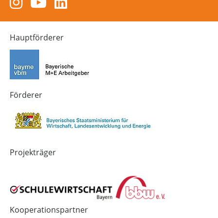
Zum
Zum
Zum
Instagram-
YouTube-
LinkedIn-
Kanal
Kanal
Kanal
von
von
von
Hauptförderer
Technik-
SCHULEWIRTSCHAFT
SCHULEWIRTSCHAFT
Zukunft
Bayern
Bayern
in
Bayern
4.0
Förderer
Projekträger
Kooperationspartner