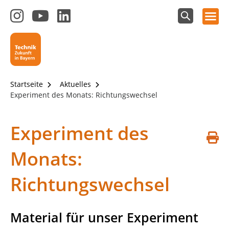
Hauptnavigation öffnen
Zum
Zum
Zum
Instagram-
YouTube-
LinkedIn-
Suchfeld
Technik - Zukunft in Bayern
einblenden
Kanal
Kanal
Kanal
von
von
von
Technik-
SCHULEWIRTSCHAFT
SCHULEWIRTSCHAFT
Zukunft
Bayern
Bayern
Startseite
Aktuelles
in
Experiment des Monats: Richtungswechsel
Bayern
4.0
Experiment des
S
Monats:
d
Richtungswechsel
Material für unser Experiment