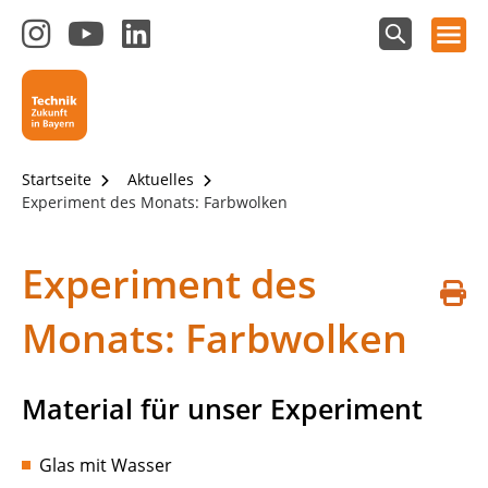
Hauptnavigation öffnen
Zum
Zum
Zum
Instagram-
YouTube-
LinkedIn-
Suchfeld
Technik - Zukunft in Bayern
einblenden
Kanal
Kanal
Kanal
von
von
von
Technik-
SCHULEWIRTSCHAFT
SCHULEWIRTSCHAFT
Zukunft
Bayern
Bayern
Startseite
Aktuelles
in
Experiment des Monats: Farbwolken
Bayern
4.0
Experiment des
S
Monats: Farbwolken
d
Material für unser Experiment
Glas mit Wasser