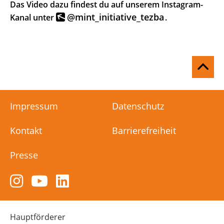
Das Video dazu findest du auf unserem Instagram-
@mint_initiative_tezba
Kanal unter
.
Na
ob
Impressum
Datenschutz
Kontakt
Barrierefreiheit
Presse
Zum
Zum
Zum
Instagram-
YouTube-
LinkedIn-
Kanal
Kanal
Kanal
von
von
von
Hauptförderer