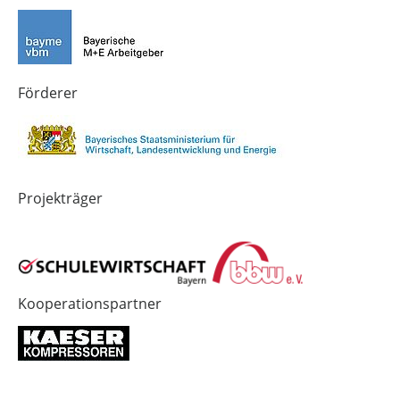
Technik-
SCHULEWIRTSCHAFT
SCHULEWIRTSCHAFT
Zukunft
Bayern
Bayern
in
Bayern
4.0
Förderer
Projekträger
Kooperationspartner