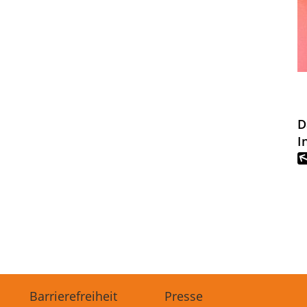
D
I
Barrierefreiheit
Presse