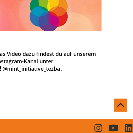
as Video dazu findest du auf unserem
nstagram-Kanal unter
@mint_initiative_tezba
.
Na
ob
Zum
Zum