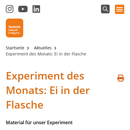
Hauptnavigation öffnen
Zum
Zum
Zum
Instagram-
YouTube-
LinkedIn-
Suchfeld
Technik - Zukunft in Bayern
einblenden
Kanal
Kanal
Kanal
von
von
von
Technik-
SCHULEWIRTSCHAFT
SCHULEWIRTSCHAFT
Zukunft
Bayern
Bayern
Startseite
Aktuelles
in
Experiment des Monats: Ei in der Flasche
Bayern
4.0
Experiment des
S
Monats: Ei in der
d
Flasche
Material für unser Experiment