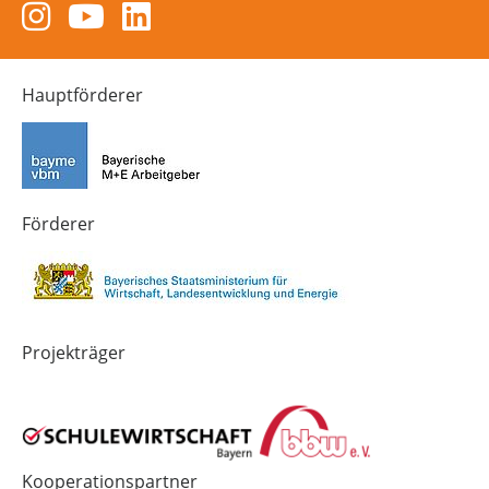
Zum
Zum
Zum
Instagram-
YouTube-
LinkedIn-
Kanal
Kanal
Kanal
von
von
von
Hauptförderer
Technik-
SCHULEWIRTSCHAFT
SCHULEWIRTSCHAFT
Zukunft
Bayern
Bayern
in
Bayern
4.0
Förderer
Projekträger
Kooperationspartner