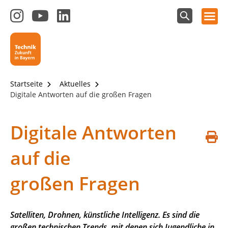
Hauptnavigation öffnen
Zum
Zum
Zum
Instagram-
YouTube-
LinkedIn-
Suchfeld
Technik - Zukunft in Bayern
einblenden
Kanal
Kanal
Kanal
von
von
von
Technik-
SCHULEWIRTSCHAFT
SCHULEWIRTSCHAFT
Zukunft
Bayern
Bayern
Startseite
Aktuelles
in
Digitale Antworten auf die großen Fragen
Bayern
4.0
Digitale Antworten
S
auf die
d
großen Fragen
Satelliten, Drohnen, künstliche Intelligenz. Es sind die
großen technischen Trends, mit denen sich Jugendliche in