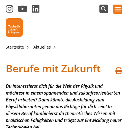
Hauptnavigation öffnen
Zum
Zum
Zum
Instagram-
YouTube-
LinkedIn-
Suchfeld
Technik - Zukunft in Bayern
einblenden
Kanal
Kanal
Kanal
von
von
von
Technik-
SCHULEWIRTSCHAFT
SCHULEWIRTSCHAFT
Zukunft
Bayern
Bayern
Startseite
Aktuelles
in
Bayern
4.0
Berufe mit Zukunft
S
d
Du interessierst dich für die Welt der Physik und
möchtest in einem spannenden und zukunftsorientierten
Beruf arbeiten? Dann könnte die Ausbildung zum
Physiklaboranten genau das Richtige für dich sein! In
diesem Beruf kombinierst du theoretisches Wissen mit
praktischen Fähigkeiten und trägst zur Entwicklung neuer
Technologien bei.