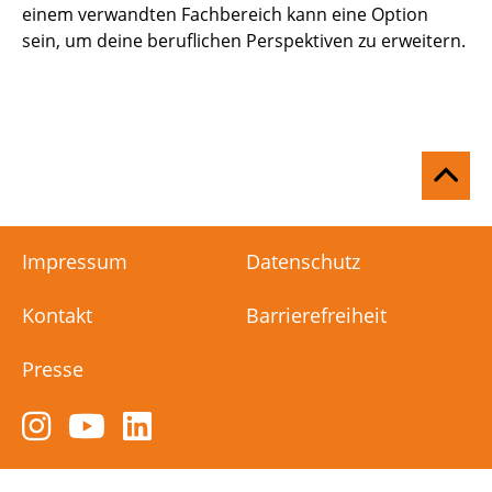
einem verwandten Fachbereich kann eine Option
sein, um deine beruflichen Perspektiven zu erweitern.
Na
ob
Impressum
Datenschutz
Kontakt
Barrierefreiheit
Presse
Zum
Zum
Zum
Instagram-
YouTube-
LinkedIn-
Kanal
Kanal
Kanal