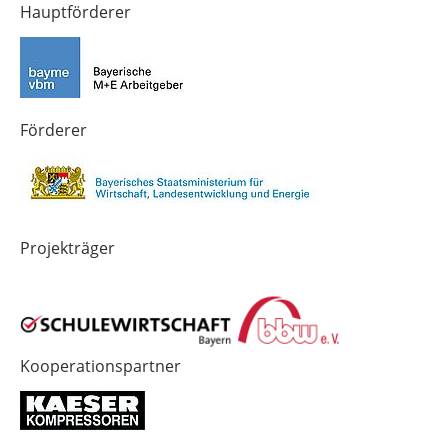
von
von
von
Hauptförderer
Technik-
SCHULEWIRTSCHAFT
SCHULEWIRTSCHAFT
Zukunft
Bayern
Bayern
in
Bayern
4.0
Förderer
Projekträger
Kooperationspartner