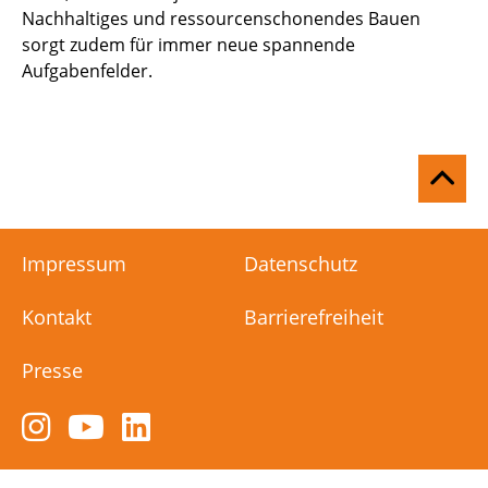
Nachhaltiges und ressourcenschonendes Bauen
sorgt zudem für immer neue spannende
Aufgabenfelder.
Na
ob
Impressum
Datenschutz
Kontakt
Barrierefreiheit
Presse
Zum
Zum
Zum
Instagram-
YouTube-
LinkedIn-
Kanal
Kanal
Kanal