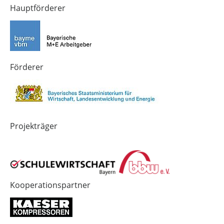
von
von
von
Hauptförderer
Technik-
SCHULEWIRTSCHAFT
SCHULEWIRTSCHAFT
Zukunft
Bayern
Bayern
in
Bayern
4.0
Förderer
Projekträger
Kooperationspartner