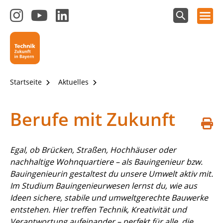
Hauptnavigation öffnen
Zum
Zum
Zum
Instagram-
YouTube-
LinkedIn-
Suchfeld
Technik - Zukunft in Bayern
einblenden
Kanal
Kanal
Kanal
von
von
von
Technik-
SCHULEWIRTSCHAFT
SCHULEWIRTSCHAFT
Zukunft
Bayern
Bayern
Startseite
Aktuelles
in
Bayern
4.0
Berufe mit Zukunft
S
d
Egal, ob Brücken, Straßen, Hochhäuser oder
nachhaltige Wohnquartiere – als Bauingenieur bzw.
Bauingenieurin gestaltest du unsere Umwelt aktiv mit.
Im Studium Bauingenieurwesen lernst du, wie aus
Ideen sichere, stabile und umweltgerechte Bauwerke
entstehen. Hier treffen Technik, Kreativität und
Verantwortung aufeinander – perfekt für alle, die