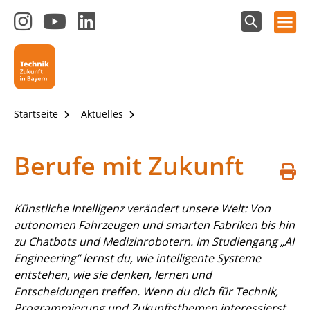
Hauptnavigation öffnen
Zum
Zum
Zum
Instagram-
YouTube-
LinkedIn-
Suchfeld
Technik - Zukunft in Bayern
einblenden
Kanal
Kanal
Kanal
von
von
von
Technik-
SCHULEWIRTSCHAFT
SCHULEWIRTSCHAFT
Zukunft
Bayern
Bayern
Startseite
Aktuelles
in
Bayern
4.0
Berufe mit Zukunft
S
d
Künstliche Intelligenz verändert unsere Welt: Von
autonomen Fahrzeugen und smarten Fabriken bis hin
zu Chatbots und Medizinrobotern. Im Studiengang „AI
Engineering” lernst du, wie intelligente Systeme
entstehen, wie sie denken, lernen und
Entscheidungen treffen. Wenn du dich für Technik,
Programmierung und Zukunftsthemen interessierst,