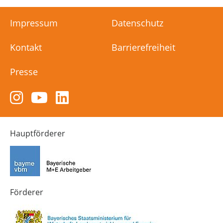
Impressum
Datenschutz
Kontakt
Barrierefreiheit
Presse
Zum
Zum
Zum
Instagram-
YouTube-
LinkedIn-
Kanal
Kanal
Kanal
von
von
von
Hauptförderer
Technik-
SCHULEWIRTSCHAFT
SCHULEWIRTSCHAFT
Zukunft
Bayern
Bayern
in
Bayern
4.0
Förderer