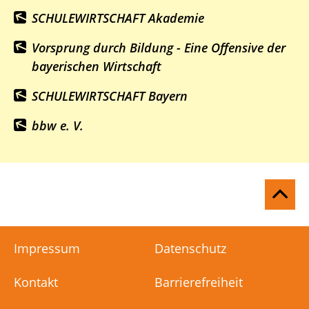
SCHULEWIRTSCHAFT Akademie
Vorsprung durch Bildung - Eine Offensive der
bayerischen Wirtschaft
SCHULEWIRTSCHAFT Bayern
bbw e. V.
Na
ob
Impressum
Datenschutz
Kontakt
Barrierefreiheit