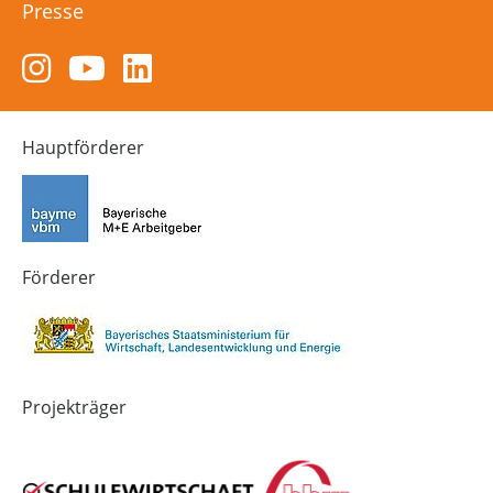
Presse
Zum
Zum
Zum
Instagram-
YouTube-
LinkedIn-
Kanal
Kanal
Kanal
von
von
von
Hauptförderer
Technik-
SCHULEWIRTSCHAFT
SCHULEWIRTSCHAFT
Zukunft
Bayern
Bayern
in
Bayern
4.0
Förderer
Projekträger