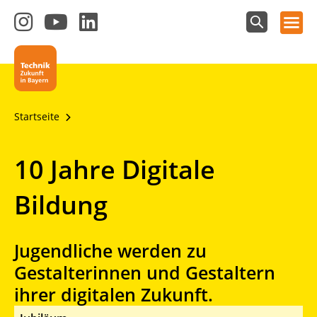
Hauptnavigation öffnen
Zum
Zum
Zum
Instagram-
YouTube-
LinkedIn-
Suchfeld
Technik - Zukunft in Bayern
einblenden
Kanal
Kanal
Kanal
von
von
von
Technik-
SCHULEWIRTSCHAFT
SCHULEWIRTSCHAFT
Zukunft
Bayern
Bayern
Startseite
in
Bayern
4.0
10 Jahre Digitale
Bildung
Jugendliche werden zu
Gestalterinnen und Gestaltern
ihrer digitalen Zukunft.