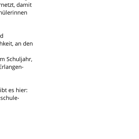
netzt, damit
chülerinnen
nd
hkeit, an den
m Schuljahr,
Erlangen-
bt es hier:
schule-