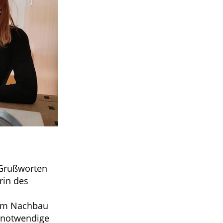
 Grußworten
rin des
 vom Nachbau
e notwendige