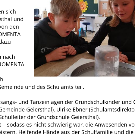
n sich
rsthal und
von den
ÄNOMENTA
 dazu
h nach
ÄNOMENTA
ch
 Gemeinde und des Schulamts teil.
angs- und Tanzeinlagen der Grundschulkinder und
Gemeinde Geiersthal), Ulrike Ebner (Schulamtsdirekto
chulleiter der Grundschule Geiersthal).
Alt – sodass es nicht schwierig war, die Anwesenden
istern. Helfende Hände aus der Schulfamilie und di