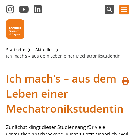
Hauptnavigation öffnen
Zum
Zum
Zum
Instagram-
YouTube-
LinkedIn-
Suchfeld
Technik - Zukunft in Bayern
einblenden
Kanal
Kanal
Kanal
von
von
von
Technik-
SCHULEWIRTSCHAFT
SCHULEWIRTSCHAFT
Zukunft
Bayern
Bayern
Startseite
Aktuelles
in
Ich mach’s – aus dem Leben einer Mechatronikstudentin
Bayern
4.0
Ich mach’s – aus dem
S
Leben einer
d
Mechatronikstudentin
Zunächst klingt dieser Studiengang für viele
vermutlich abschreckend. Nicht zuletzt sicherlich, weil