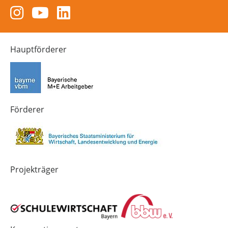
Zum
Zum
Zum
Instagram-
YouTube-
LinkedIn-
Kanal
Kanal
Kanal
von
von
von
Hauptförderer
Technik-
SCHULEWIRTSCHAFT
SCHULEWIRTSCHAFT
Zukunft
Bayern
Bayern
in
Bayern
4.0
Förderer
Projekträger