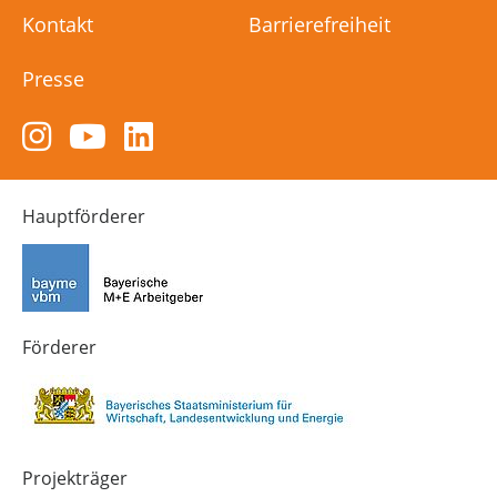
Kontakt
Barrierefreiheit
Presse
Zum
Zum
Zum
Instagram-
YouTube-
LinkedIn-
Kanal
Kanal
Kanal
von
von
von
Hauptförderer
Technik-
SCHULEWIRTSCHAFT
SCHULEWIRTSCHAFT
Zukunft
Bayern
Bayern
in
Bayern
4.0
Förderer
Projekträger