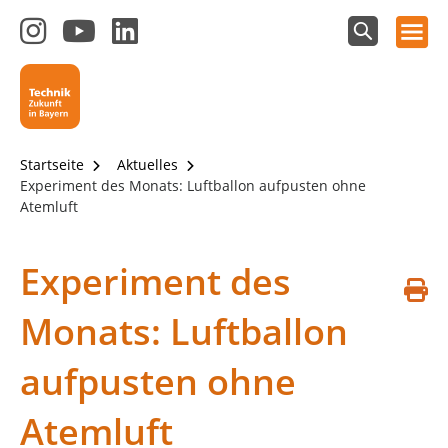
Hauptnavigation öffnen
Zum
Zum
Zum
Instagram-
YouTube-
LinkedIn-
Suchfeld
Technik - Zukunft in Bayern
einblenden
Kanal
Kanal
Kanal
von
von
von
Technik-
SCHULEWIRTSCHAFT
SCHULEWIRTSCHAFT
Zukunft
Bayern
Bayern
Startseite
Aktuelles
in
Experiment des Monats: Luftballon aufpusten ohne
Bayern
Atemluft
4.0
Experiment des
S
Monats: Luftballon
d
aufpusten ohne
Atemluft