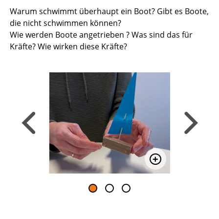
Warum schwimmt überhaupt ein Boot? Gibt es Boote,
die nicht schwimmen können?
Wie werden Boote angetrieben ? Was sind das für
Kräfte? Wie wirken diese Kräfte?
Zurück, zum vorigen Slide wechseln
Weiter, zu
Bild vergrößern
Bild vergrößer