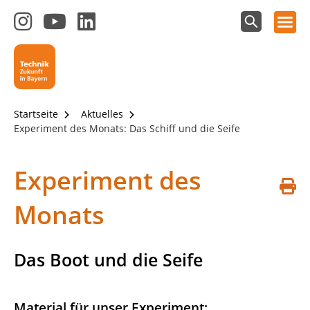
Hauptnavigation öffnen
Zum
Zum
Zum
Instagram-
YouTube-
LinkedIn-
Suchfeld
Technik - Zukunft in Bayern
einblenden
Kanal
Kanal
Kanal
von
von
von
Technik-
SCHULEWIRTSCHAFT
SCHULEWIRTSCHAFT
Zukunft
Bayern
Bayern
Startseite
Aktuelles
in
Experiment des Monats: Das Schiff und die Seife
Bayern
4.0
Experiment des
S
Monats
d
Das Boot und die Seife
Material für unser Experiment: