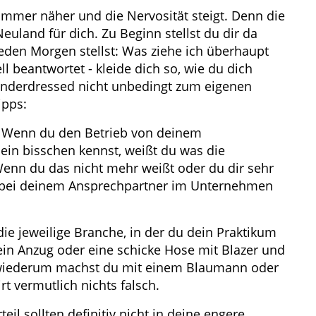
immer näher und die Nervosität steigt. Denn die
euland für dich. Zu Beginn stellst du dir da
 jeden Morgen stellst: Was ziehe ich überhaupt
ll beantwortet - kleide dich so, wie du dich
 underdressed nicht unbedingt zum eigenen
ipps:
. Wenn du den Betrieb von deinem
 ein bisschen kennst, weißt du was die
Wenn du das nicht mehr weißt oder du dir sehr
ch bei deinem Ansprechpartner im Unternehmen
 die jeweilige Branche, in der du dein Praktikum
v ein Anzug oder eine schicke Hose mit Blazer und
t wiederum machst du mit einem Blaumann oder
t vermutlich nichts falsch.
eil sollten definitiv nicht in deine engere