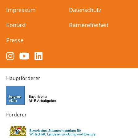
Impressum
Datenschutz
Kontakt
Barrierefreiheit
Presse
Zum
Zum
Zum
Instagram-
YouTube-
LinkedIn-
Kanal
Kanal
Kanal
von
von
von
Hauptförderer
Technik-
SCHULEWIRTSCHAFT
SCHULEWIRTSCHAFT
Zukunft
Bayern
Bayern
in
Bayern
4.0
Förderer