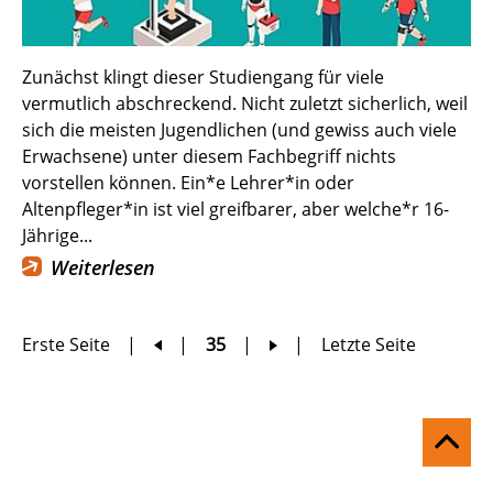
Zunächst klingt dieser Studiengang für viele
vermutlich abschreckend. Nicht zuletzt sicherlich, weil
sich die meisten Jugendlichen (und gewiss auch viele
Erwachsene) unter diesem Fachbegriff nichts
vorstellen können. Ein*e Lehrer*in oder
Altenpfleger*in ist viel greifbarer, aber welche*r 16-
Jährige...
Weiterlesen
zur
zur
Erste Seite
35
Letzte Seite
vorherigen
nächsten
Seite
Seite
Na
ob