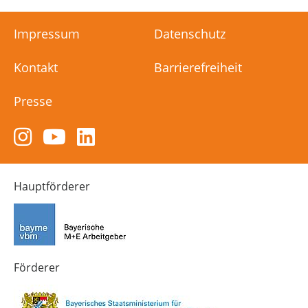
Impressum
Datenschutz
Kontakt
Barrierefreiheit
Presse
Zum
Zum
Zum
Instagram-
YouTube-
LinkedIn-
Kanal
Kanal
Kanal
von
von
von
Hauptförderer
Technik-
SCHULEWIRTSCHAFT
SCHULEWIRTSCHAFT
Zukunft
Bayern
Bayern
in
Bayern
4.0
Förderer