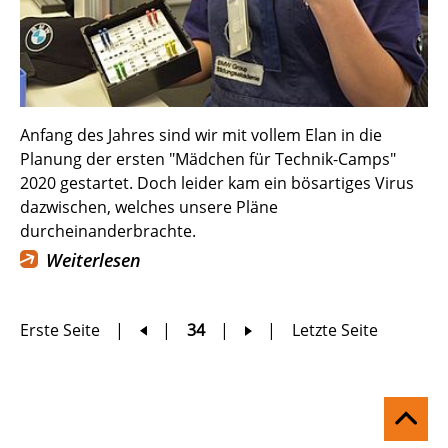
Anfang des Jahres sind wir mit vollem Elan in die
Planung der ersten "Mädchen für Technik-Camps"
2020 gestartet. Doch leider kam ein bösartiges Virus
dazwischen, welches unsere Pläne
durcheinanderbrachte.
Weiterlesen
zur
zur
Erste Seite
34
Letzte Seite
vorherigen
nächsten
Seite
Seite
Na
ob